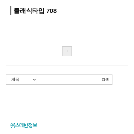
클래식타입 708
1
검색
㈜스데반정보