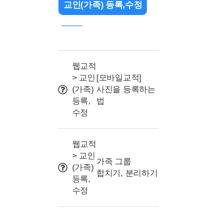
교인(가족) 등록,수정
검색
출석 관리(QR/바코드)
웹교적
> 교인
[모바일교적]
(가족)
사진을 등록하는
조직(교구or부서) 설정
등록,
법
수정
문자 관련
웹교적
> 교인
프로그램 및 명칭 설정
가족 그룹
(가족)
합치기, 분리하기
등록,
사용자권한(교사/리더)
수정