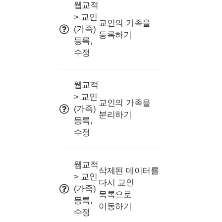
사용 Tip
웹교적
> 교인
교인의 가족을
(가족)
등록하기
등록,
수정
웹교적
> 교인
교인의 가족을
(가족)
분리하기
등록,
수정
웹교적
삭제된 데이터를
> 교인
다시 교인
(가족)
목록으로
등록,
이동하기
수정