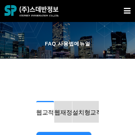
FAQ 사용법메뉴얼
웹교적
웹재정
설치형교적
설치형재정