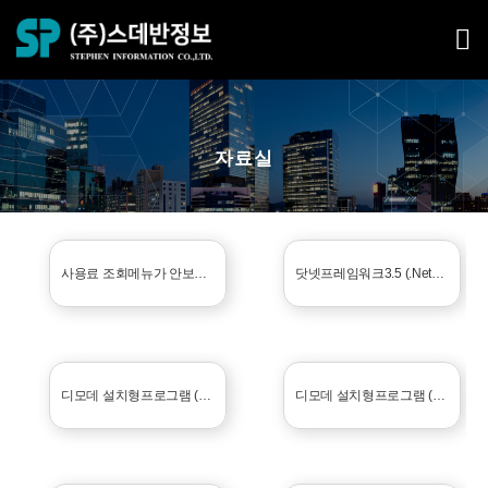
자료실
사용료 조회메뉴가 안보일 때
닷넷프레임워크3.5 (.NetFrameWork3.5) 설치
디모데 설치형프로그램 (교적)
디모데 설치형프로그램 (재정)