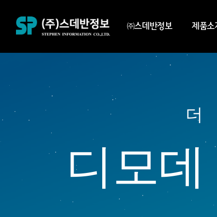
㈜스데반정보
제품소
더 
디모데