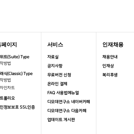
홈페이지
서비스
인재채용
위트(Suite) Type
자료실
채용안내
작방법
공지사항
인재상
래식(Classic) Type
무료버전 신청
복리후생
작방법
온라인 결제
자인차트
FAQ 사용법메뉴얼
트폴리오
디모데연구소 네이버카페
인정보보호 SSL인증
디모데연구소 다음카페
업데이트 게시판