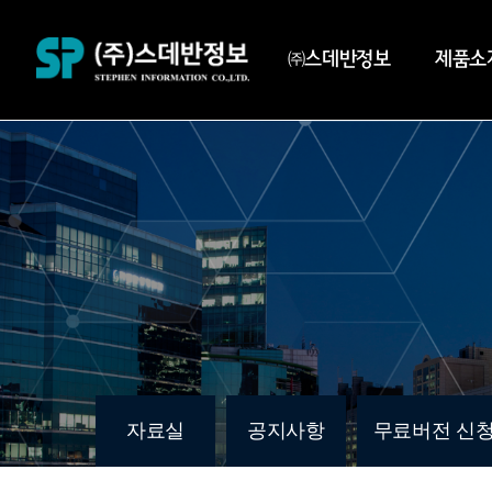
㈜스데반정보
제품소
자료실
공지사항
무료버전 신