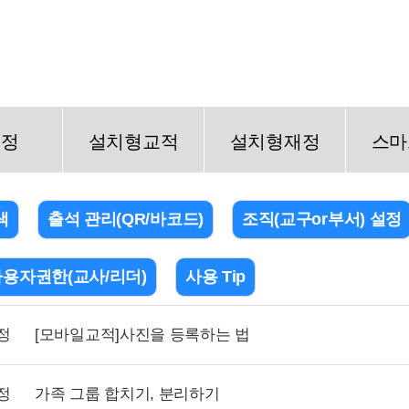
재정
설치형교적
설치형재정
스마
색
출석 관리(QR/바코드)
조직(교구or부서) 설정
사용자권한(교사/리더)
사용 Tip
정
[모바일교적]사진을 등록하는 법
정
가족 그룹 합치기, 분리하기