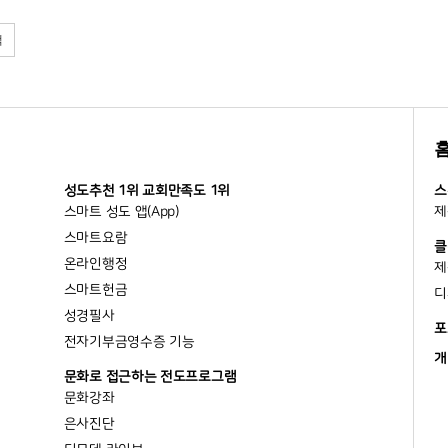
색
성도추천 1위 교회만족도 1위
스
스마트 성도 앱(App)
제
스마트요람
클
온라인행정
제
스마트헌금
디
성경필사
포
전자기부금영수증 기능
개
문화로 접근하는 전도프로그램
문화강좌
은사진단