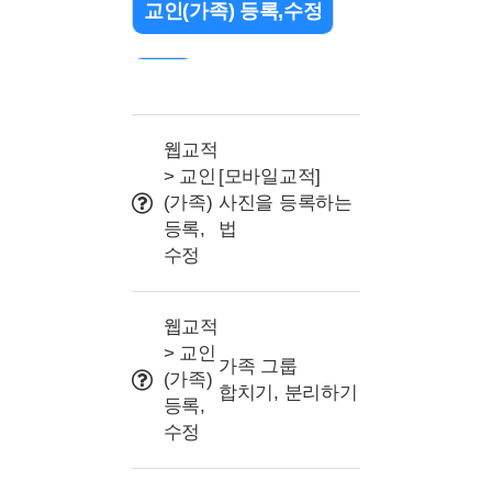
교인(가족) 등록,수정
검색
출석 관리(QR/바코드)
웹교적
> 교인
[모바일교적]
(가족)
사진을 등록하는
조직(교구or부서) 설정
등록,
법
수정
문자 관련
웹교적
> 교인
프로그램 및 명칭 설정
가족 그룹
(가족)
합치기, 분리하기
등록,
사용자권한(교사/리더)
수정