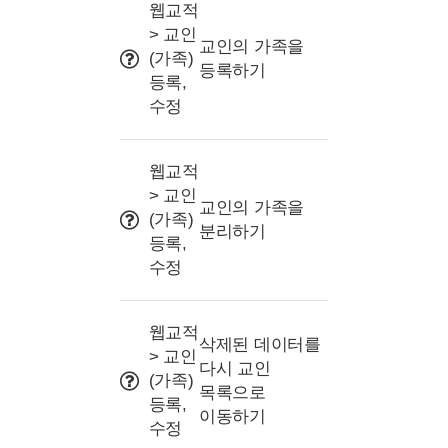
사용 Tip
웹교적
> 교인
교인의 가족을
(가족)
등록하기
등록,
수정
웹교적
> 교인
교인의 가족을
(가족)
분리하기
등록,
수정
웹교적
삭제된 데이터를
> 교인
다시 교인
(가족)
목록으로
등록,
이동하기
수정