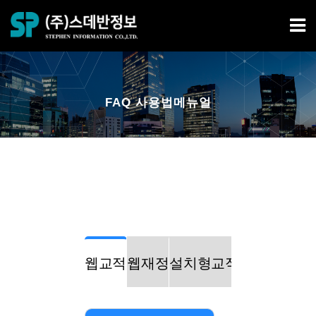
FAQ 사용법메뉴얼
웹교적
웹재정
설치형교적
설치형재정