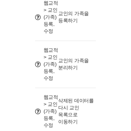
사용 Tip
웹교적
> 교인
교인의 가족을
(가족)
등록하기
등록,
수정
웹교적
> 교인
교인의 가족을
(가족)
분리하기
등록,
수정
웹교적
삭제된 데이터를
> 교인
다시 교인
(가족)
목록으로
등록,
이동하기
수정