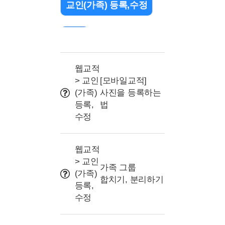
교인(가족) 등록,수정
검색
출석 관리(QR/바코드)
웹교적
> 교인
[모바일교적]
(가족)
사진을 등록하는
조직(교구or부서) 설정
등록,
법
수정
문자 관련
웹교적
> 교인
프로그램 및 명칭 설정
가족 그룹
(가족)
합치기, 분리하기
등록,
사용자권한(교사/리더)
수정