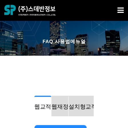
FAQ 사용법메뉴얼
웹교적
웹재정
설치형교적
설치형재정