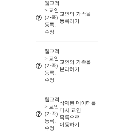
사용 Tip
웹교적
> 교인
교인의 가족을
(가족)
등록하기
등록,
수정
웹교적
> 교인
교인의 가족을
(가족)
분리하기
등록,
수정
웹교적
삭제된 데이터를
> 교인
다시 교인
(가족)
목록으로
등록,
이동하기
수정