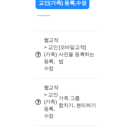
교인(가족) 등록,수정
검색
출석 관리(QR/바코드)
웹교적
> 교인
[모바일교적]
(가족)
사진을 등록하는
조직(교구or부서) 설정
등록,
법
수정
문자 관련
웹교적
> 교인
프로그램 및 명칭 설정
가족 그룹
(가족)
합치기, 분리하기
등록,
사용자권한(교사/리더)
수정